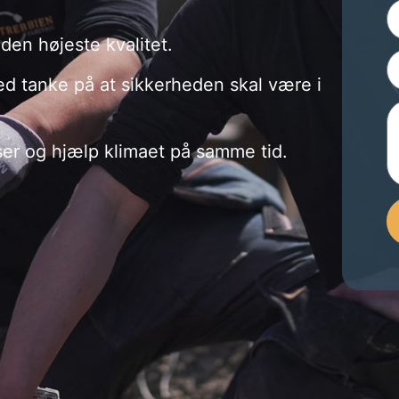
 den højeste kvalitet.
ed tanke på at sikkerheden skal være i
lser og hjælp klimaet på samme tid.