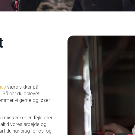
t
ics
være sikker på
. Så har du oplevet
kommer vi gerne og løser
du mistænker en fejle eller
i altid vores arbejde og
rt du har brug for os, og