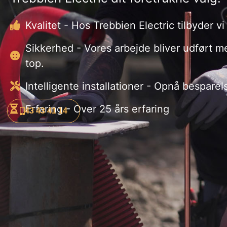
Kvalitet - Hos Trebbien Electric tilbyder vi
Sikkerhed - Vores arbejde bliver udført m
top.
Intelligente installationer - Opnå bespare
Erfaring - Over 25 års erfaring
43 43 41 14