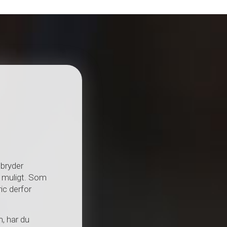
 bryder
t muligt. Som
ric derfor
, har du