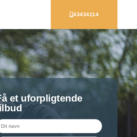
43434114
Få et uforpligtende
tilbud