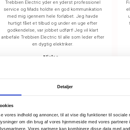
Trebbien Electric yder en yderst professionel
F
service og Mads holdte en god kommunikation
e
med mig igennem hele forløbet. Jeg havde
hurtigt fået et tilbud og under en uge efter
godkendelse, var jobbet udført! Jeg vil klart
anbefale Trebbien Electric til alle som leder efter
en dygtig elektriker.
Niclas
via Trustpilot
Detaljer
ookies
Den rett
se vores indhold og annoncer, til at vise dig funktioner til sociale
oplysninger om din brug af vores hjemmeside med vores partnere i
den ret
ysepartnere. Vores partnere kan kombinere disse data med andr