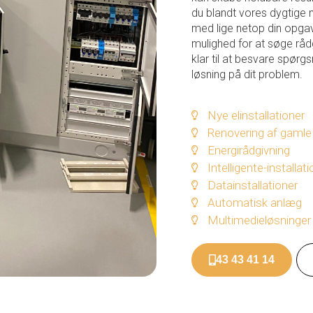
du blandt vores dygtige 
med lige netop din opgave
mulighed for at søge rådgi
klar til at besvare spørg
løsning på dit problem.
Nye elinstallationer
Renovering af gamle e
Energirådgivning
Intelligente-installat
Datainstallationer
Automatisk anlæg
Multimedieløsninger
43 43 41 14