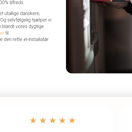
00% tilfreds.
et utallige danskere,
g selvfølgelig hjælper vi
u blandt vores dygtige
ner
til
e den rette el-installatør
★★★★★