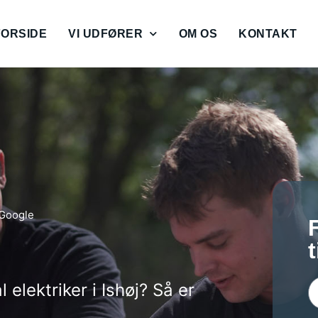
FORSIDE
VI UDFØRER
OM OS
KONTAKT
 Google
 elektriker i Ishøj? Så er