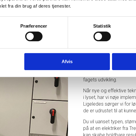
et fra din brug af deres tjenester.
Præferencer
Statistik
Som tidligere nævnt har v
som elektriker i Ishøj og
vores assistance til dans
Ligeledes har vi haft st
i faget. Dette har sikret
Afvis
de bedste og mest holdbar
har i løbet af vores mang
fagets udvikling.
Når nye og effektive te
i lyset, har vi nøje implem
Ligeledes sørger vi for 
de er udrustet til at kun
Du vil uanset typen, stør
på at en elektriker fra Tre
kan skabe holdbare result