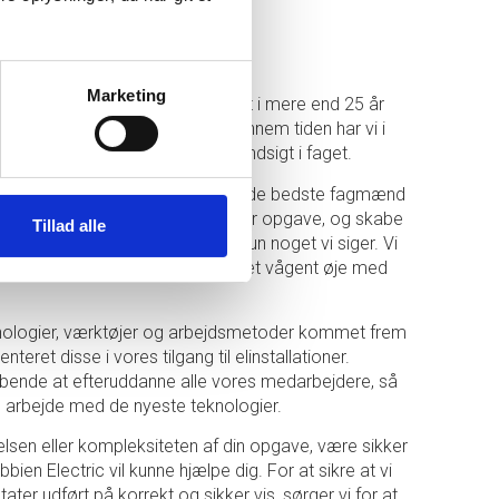
Marketing
i hos Trebbien Electrics arbejdet i mere end 25 år
 resten af Storkøbenhavn. Og gennem tiden har vi i
kerne opbygget en unik og dyb indsigt i faget.
or fokus på at ansætte og udvikle de bedste fagmænd
 os, at vi har kunne varetage enhver opgave, og skabe
Tillad alle
e løsninger. Og dette er ikke kun noget vi siger. Vi
e år som elektriker i Ishøj holdt et vågent øje med
knologier, værktøjer og arbejdsmetoder kommet frem
enteret disse i vores tilgang til elinstallationer.
løbende at efteruddanne alle vores medarbejdere, så
ne arbejde med de nyeste teknologier.
relsen eller kompleksiteten af din opgave, være sikker
bbien Electric vil kunne hjælpe dig. For at sikre at vi
ater udført på korrekt og sikker vis, sørger vi for at