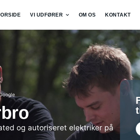
FORSIDE
VI UDFØRER
OM OS
KONTAKT
 Google
rbro
rated og autoriseret elektriker på