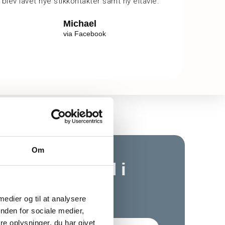
blev lavet nye stikkontakter samt ny eltavle.
Michael
via Facebook
Om
ligtende tilbud i
 medier og til at analysere
nden for sociale medier,
e oplysninger, du har givet