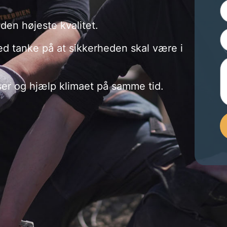
 den højeste kvalitet.
ed tanke på at sikkerheden skal være i
lser og hjælp klimaet på samme tid.