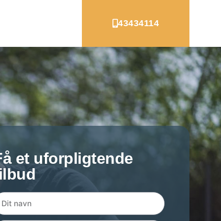
43434114
Få et uforpligtende
tilbud