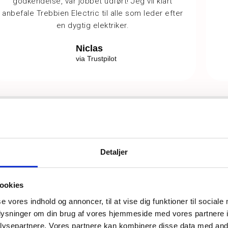
godkendelse, var jobbet udført! Jeg vil klart
anbefale Trebbien Electric til alle som leder efter
en dygtig elektriker.
Niclas
via Trustpilot
Detaljer
Få et uforp
dag
ookies
se vores indhold og annoncer, til at vise dig funktioner til sociale
oplysninger om din brug af vores hjemmeside med vores partnere i
ysepartnere. Vores partnere kan kombinere disse data med andr